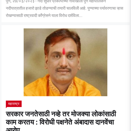
पुणे, २७/०३/२०२३ - नदी सुधार प्रकल्पाच्या नावाखाली पुणे महापालिकेने
नदीपात्रातील हजारो झाडे तोडण्याची तयारी चालविली आहे. पुण्याच्या पर्यावरणाचा ऱ्हास
रोखण्यासाठी राष्ट्रवादी काँग्रेसने याला विरोध दर्शविला...
महाराष्ट्र
सरकार जनतेसाठी नव्हे तर मोजक्या लोकांसाठी
काम करतय : विरोधी पक्षनेते अंबादास दानवेंचा
आरोप