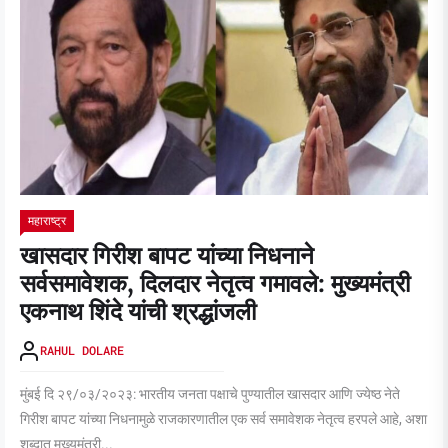
महाराष्ट्र
खासदार गिरीश बापट यांच्या निधनाने
सर्वसमावेशक, दिलदार नेतृत्व गमावले: मुख्यमंत्री
एकनाथ शिंदे यांची श्रद्धांजली
RAHUL DOLARE
मुंबई दि २९/०३/२०२३: भारतीय जनता पक्षाचे पुण्यातील खासदार आणि ज्येष्ठ नेते
गिरीश बापट यांच्या निधनामुळे राजकारणातील एक सर्व समावेशक नेतृत्व हरपले आहे, अशा
शब्दात मुख्यमंत्री...