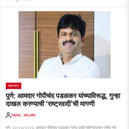
महाराष्ट्र
पुणे: आमदार गोपीचंद पडळकर यांच्याविरूद्ध, गुन्हा
दाखल करण्याची ‘राष्ट्रवादी’ची मागणी
RAHUL DOLARE
पुणे, २८/०३/२०२३: आमदार गोपीचंद पडळकर गेल्या काही महिन्यांपासून ज्येष्ठ नेते