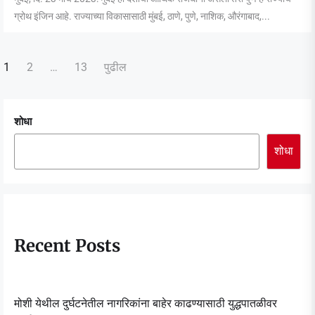
ग्रोथ इंजिन आहे. राज्याच्या विकासासाठी मुंबई, ठाणे, पुणे, नाशिक, औरंगाबाद,...
पोस्ट्स
1
2
…
13
पुढील
पृष्ठांकन
शोधा
शोधा
Recent Posts
मोशी येथील दुर्घटनेतील नागरिकांना बाहेर काढण्यासाठी युद्धपातळीवर