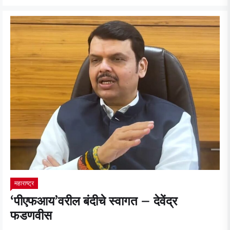
महाराष्ट्र
‘पीएफआय’वरील बंदीचे स्वागत – देवेंद्र
फडणवीस