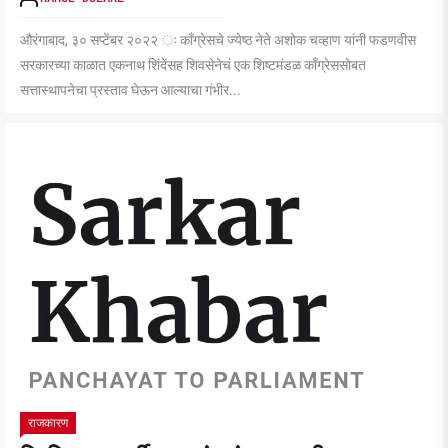
औरंगाबाद, ३० सप्टेंबर २०२२ ः काँग्रेसचे ज्येष्ठ नेते अशोक चव्हाण यांनी फडणवीस
सरकारच्या काळात एकनाथ शिंदेंसह शिवसेनेचं एक शिष्टमंडळ काँग्रेससोबत
सत्तास्थापनेचा प्रस्ताव घेऊन आल्याचा गंभीर...
राजकारण