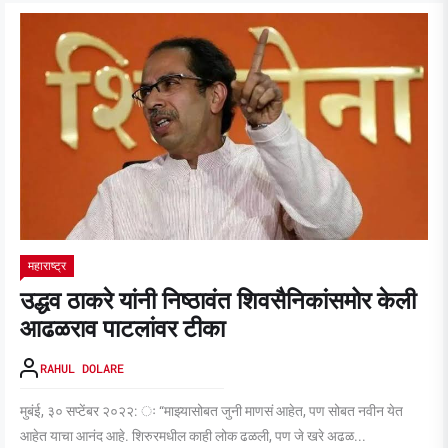
महाराष्ट्र
उद्धव ठाकरे यांनी निष्ठावंत शिवसैनिकांसमोर केली
आढळराव पाटलांवर टीका
RAHUL DOLARE
मुबंई, ३० सप्टेंबर २०२२: ः “माझ्यासोबत जुनी माणसं आहेत, पण सोबत नवीन येत
आहेत याचा आनंद आहे. शिरुरमधील काही लोक ढळली, पण जे खरे अढळ...