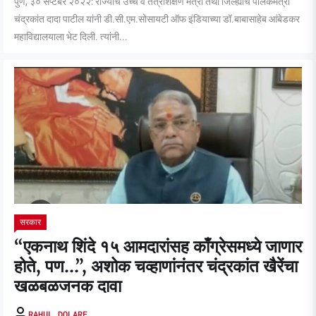
पुणे, ३० सप्टेंबर २०२२: राज्याचे उच्च व तंत्रशिक्षण मंत्री तथा जिल्ह्याचे पालकमंत्री
चंद्रकांत दादा पाटील यांनी डी.सी.एम.सोसायटी ऑफ इंडियाच्या डॉ.बाबासाहेब आंबेडकर
महाविद्यालयाला भेट दिली. त्यांनी...
सरकार
“एकनाथ शिंदे १५ आमदारांसह काँग्रेसमध्ये जाणार
होते, पण…”, अशोक चव्हाणांनंतर चंद्रकांत खैरेंचा
खळबळजनक दावा
RAHUL DOLARE