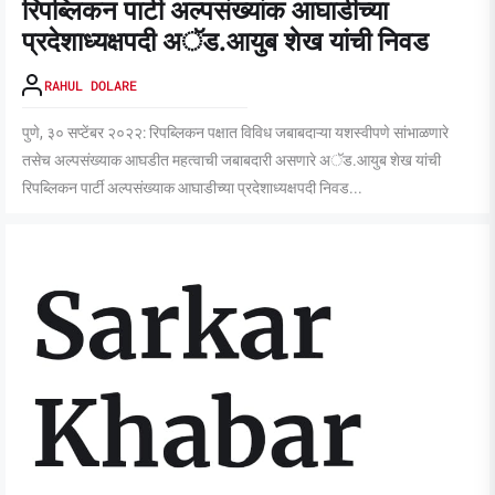
रिपब्लिकन पार्टी अल्पसंख्यांक आघाडीच्या
प्रदेशाध्यक्षपदी अॅड.आयुब शेख यांची निवड
RAHUL DOLARE
पुणे, ३० सप्टेंबर २०२२: रिपब्लिकन पक्षात विविध जबाबदाऱ्या यशस्वीपणे सांभाळणारे
तसेच अल्पसंख्याक आघडीत महत्वाची जबाबदारी असणारे अॅड.आयुब शेख यांची
रिपब्लिकन पार्टी अल्पसंख्याक आघाडीच्या प्रदेशाध्यक्षपदी निवड...