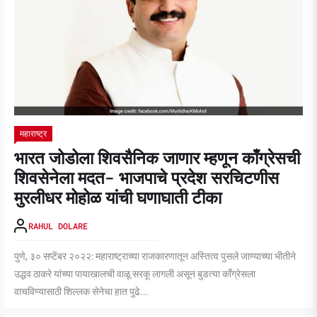
महाराष्ट्र
भारत जोडोला शिवसैनिक जाणार म्हणून काँग्रेसची
शिवसेनेला मदत- भाजपाचे प्रदेश सरचिटणीस
मुरलीधर मोहोळ यांची घणाघाती टीका
RAHUL DOLARE
पुणे, ३० सप्टेंबर २०२२: महाराष्ट्राच्या राजकारणातून अस्तित्व पुसले जाण्याच्या भीतीने
उद्धव ठाकरे यांच्या पायाखालची वाळू सरकू लागली असून बुडत्या काँग्रेसला
वाचविण्यासाठी शिल्लक सेनेचा हात पुढे...