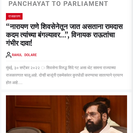
राजकारण
“नारायण राणे शिवसेनेतून जात असताना रामदास
कदम त्यांच्या बंगल्यावर…”, विनायक राऊतांचा
गंभीर दावा!
RAHUL DOLARE
मुंबई, ३० सप्टेंबर २०२२ ः शिवसेना विरुद्ध शिंदे गट असा थेट सामना राज्याच्या
राजकारणात चालू आहे. दोन्ही बाजूंनी एकमेकांवर कुरघोडी करण्याचा सातत्याने प्रयत्न
होत आहे....